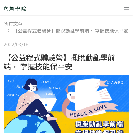
所有文章
精選課程
【公益程式體驗營】擺脫動亂學前端， 掌握技能保平安
2022/03/18
直播班 🎙
remove
【公益程式體驗營】擺脫動亂學前
30 天軟體工程師
端， 掌握技能保平安
體驗營
後端工程師體驗
營
Node.js+雲端：
後端就業培訓班&
專題班
【後端工程師學
程】Node.js 直播