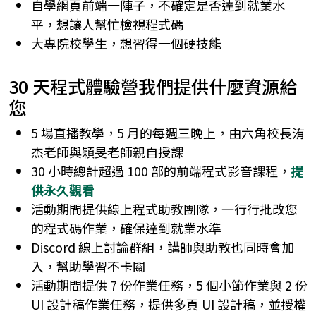
自學網頁前端一陣子，不確定是否達到就業水
AI 開發進化營
平，想讓人幫忙檢視程式碼
大專院校學生，想習得一個硬技能
前端開發
add
🔥
30 天程式體驗營我們提供什麼資源給
您
網頁設計
HTML、CSS 開
add
聯絡
07-
發網站
phone
UI 設計
UI 設計入門
add
我們
2225881
5 場直播教學，5 月的每週三晚上，由六角校長洧
hexschoo
jQuery 打造互動
HTML、CSS 開
HTML、CSS 開
杰老師與穎旻老師親自授課
性網頁效果
發網站
發網站
30 小時總計超過 100 部的前端程式影音課程，
提
一變應萬變的響
供永久觀看
jQuery 打造互動
UI 設計入門
應式網頁設計
性網頁效果
活動期間提供線上程式助教團隊，一行行批改您
Sass 實戰全攻略
的程式碼作業，確保達到就業水準
一變應萬變的響
Discord 線上討論群組，講師與助教也同時會加
Bootstrap 5 網頁
應式網頁設計
切版整合術
入，幫助學習不卡關
Sass 實戰全攻略
活動期間提供 7 份作業任務，5 個小節作業與 2 份
JavaScript 前端
Bootstrap 5 網頁
修練全攻略
UI 設計稿作業任務，提供多頁 UI 設計稿，並授權
切版整合術