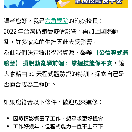
班
【後端工程師學
程】JavaScript
讀者您好，我是
六角學院
的洧杰校長：
直播班
2022 年台灣仍飽受疫情影響，再加上國際動
JS+Vue 前端工程
亂，許多家庭的生計因此大受影響，
師培訓班＆專題
班
為此我們決定釋出學習資源，舉辦
【公益程式體
網頁切版直播班
驗營】 擺脫動亂學前端， 掌握技能保平安
，讓
【前端】
大家藉由 30 天程式體驗營的特訓，探索自己是
JavaScript 工程
師養成直播班
否適合成為工程師。
TypeScript 實戰
課：打造工程師
如果您符合以下條件，歡迎您來進修：
型別思維
React 作品實戰
因疫情影響丟了工作，想尋求更好機會
班
工作好幾年，但程式能力一直不上不下
Vue 作品實戰班