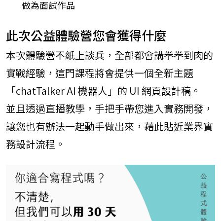
做為面試作品
JavaScript 核心
THE F2E JS 攻略
篇
包
此次公益體驗營您會獲得什麼
Vue 3 實戰影音課
程
本次體驗營不紙上談兵，全部都會講拳拳到肉的
React 實戰影音
實戰經驗，這門課程將會提供一個全新主題
課程
「chatTalker AI 機器人」的 UI 網頁設計稿。
使用 gulp 進行網
頁前端自動化
並且透過直播教學，手把手帶您進入實務開發，
Git & Github 程
讓您也有辦法一起動手做出來，藉此貼近業界實
式時光機
務設計流程。