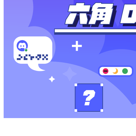
【前端】JavaScript 工程師養成直播班
TypeScript 實戰課：打造工程師型別思維
React 作品實戰班
Vue 作品實戰班
AI 開發進化營
前端開發 🔥
add
網頁設計
HTML、CSS 開發網站
add
UI 設計
jQuery 打造互動性網頁效果
UI 設計入門
add
一變應萬變的響應式網頁設計
HTML、CSS 開發網站
HTML、CSS 開發網站
Sass 實戰全攻略
jQuery 打造互動性網頁效果
UI 設計入門
Bootstrap 5 網頁切版整合術
一變應萬變的響應式網頁設計
JavaScript 前端修練全攻略
Sass 實戰全攻略
JavaScript 核心篇
Bootstrap 5 網頁切版整合術
Vue 3 實戰影音課程
THE F2E JS 攻略包