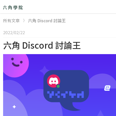
所有文章
六角 Discord 討論王
精選課程
2022/02/22
六角 Discord 討論王
直播班 🎙
remove
30 天軟體工程師體驗營
後端工程師體驗營
Node.js+雲端：後端就業培訓班&專題班
【後端工程師學程】Node.js 直播班
【後端工程師學程】JavaScript 直播班
JS+Vue 前端工程師培訓班＆專題班
網頁切版直播班