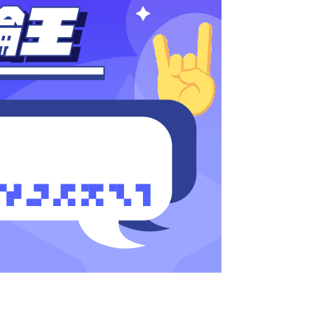
hexschool
225881