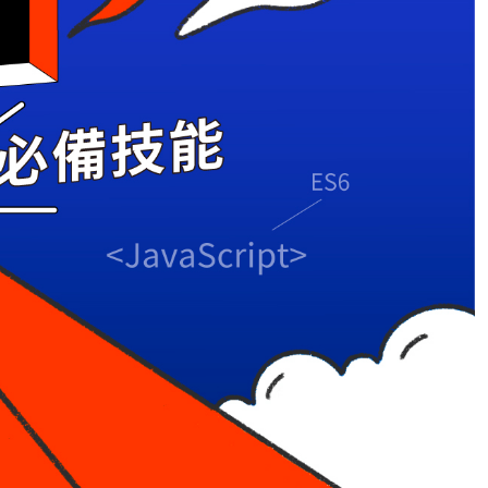
hexschool
225881