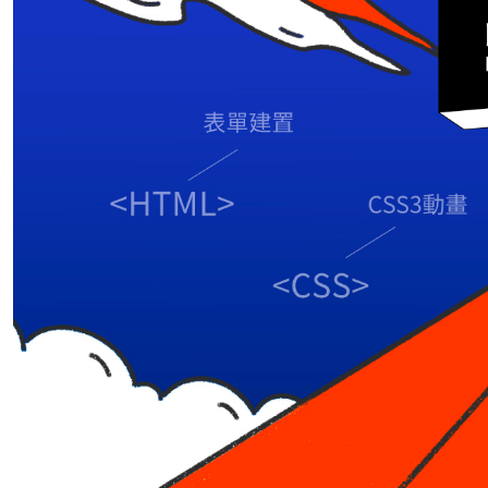
【前端】JavaScript 工程師養成直播班
TypeScript 實戰課：打造工程師型別思維
React 作品實戰班
Vue 作品實戰班
AI 開發進化營
前端開發 🔥
add
網頁設計
HTML、CSS 開發網站
add
UI 設計
jQuery 打造互動性網頁效果
UI 設計入門
add
一變應萬變的響應式網頁設計
HTML、CSS 開發網站
HTML、CSS 開發網站
Sass 實戰全攻略
jQuery 打造互動性網頁效果
UI 設計入門
Bootstrap 5 網頁切版整合術
一變應萬變的響應式網頁設計
JavaScript 前端修練全攻略
Sass 實戰全攻略
JavaScript 核心篇
Bootstrap 5 網頁切版整合術
Vue 3 實戰影音課程
THE F2E JS 攻略包