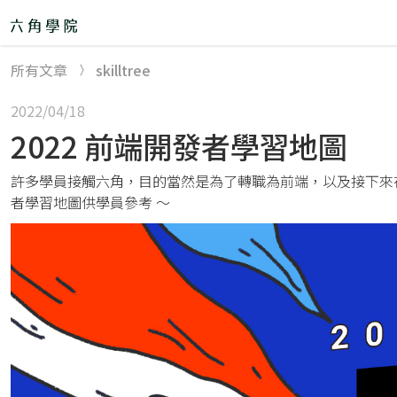
所有文章
skilltree
精選課程
2022/04/18
2022 前端開發者學習地圖
直播班 🎙
remove
許多學員接觸六角，目的當然是為了轉職為前端，以及接下來在
30 天軟體工程師體驗營
者學習地圖供學員參考 ～
後端工程師體驗營
Node.js+雲端：後端就業培訓班&專題班
【後端工程師學程】Node.js 直播班
【後端工程師學程】JavaScript 直播班
JS+Vue 前端工程師培訓班＆專題班
網頁切版直播班