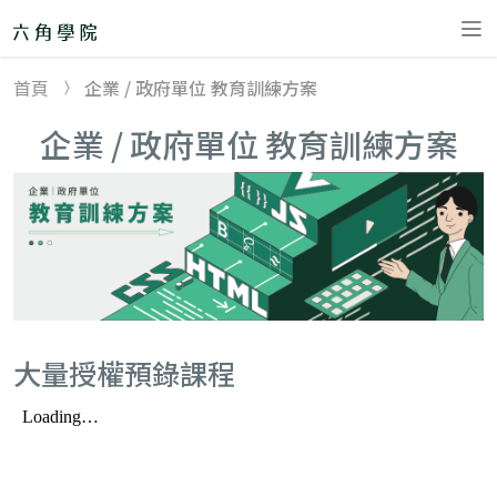
首頁
企業 / 政府單位 教育訓練方案
精選課程
企業 / 政府單位 教育訓練方案
直播班 🎙
remove
30 天軟體工程師
體驗營
後端工程師體驗
營
Node.js+雲端：
大量授權預錄課程
後端就業培訓班&
專題班
【後端工程師學
程】Node.js 直播