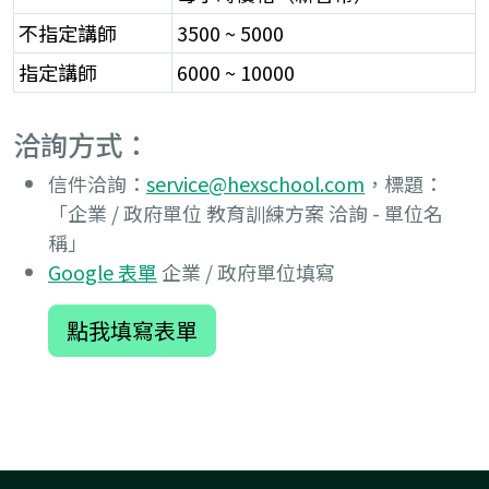
JavaScript 核心
THE F2E JS 攻略
不指定講師
3500 ~ 5000
篇
包
指定講師
6000 ~ 10000
Vue 3 實戰影音課
程
React 實戰影音
洽詢方式：
課程
信件洽詢：
service@hexschool.com
，標題：
使用 gulp 進行網
「企業 / 政府單位 教育訓練方案 洽詢 - 單位名
頁前端自動化
稱」
Git & Github 程
Google 表單
企業 / 政府單位填寫
式時光機
點我填寫表單