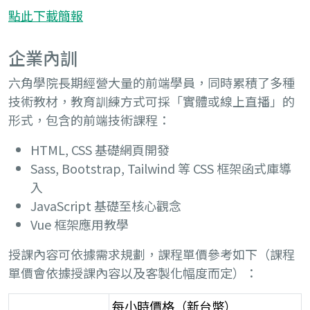
點此下載簡報
AI 開發進化營
企業內訓
前端開發
add
🔥
六角學院長期經營大量的前端學員，同時累積了多種
技術教材，教育訓練方式可採「實體或線上直播」的
網頁設計
HTML、CSS 開
add
聯絡
07-
形式，包含的前端技術課程：
發網站
phone
UI 設計
UI 設計入門
add
我們
2225881
hexschoo
jQuery 打造互動
HTML、CSS 開
HTML、CSS 開
HTML, CSS 基礎網頁開發
性網頁效果
發網站
發網站
Sass, Bootstrap, Tailwind 等 CSS 框架函式庫導
一變應萬變的響
入
jQuery 打造互動
UI 設計入門
應式網頁設計
性網頁效果
JavaScript 基礎至核心觀念
Sass 實戰全攻略
Vue 框架應用教學
一變應萬變的響
Bootstrap 5 網頁
應式網頁設計
授課內容可依據需求規劃，課程單價參考如下（課程
切版整合術
Sass 實戰全攻略
單價會依據授課內容以及客製化幅度而定）：
JavaScript 前端
Bootstrap 5 網頁
修練全攻略
切版整合術
每小時價格（新台幣）