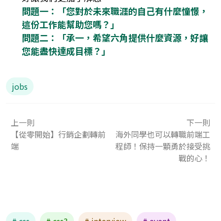
問題一：「您對於未來職涯的自己有什麼憧憬，
這份工作能幫助您嗎？」
問題二：「承一，希望六角提供什麼資源，好讓
您能盡快達成目標？」
jobs
上一則
下一則
【從零開始】行銷企劃轉前
海外同學也可以轉職前端工
端
程師！保持一顆勇於接受挑
戰的心！
# css
# css3
# interview
# event