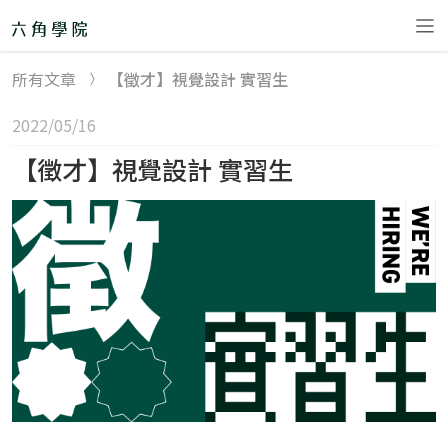
所有文章
【徵才】視覺設計 實習生
精選課程
2022/05/16
直播班 🎙
remove
【徵才】視覺設計 實習生
30 天軟體工程師
體驗營
後端工程師體驗
營
Node.js+雲端：
後端就業培訓班&
專題班
【後端工程師學
程】Node.js 直播