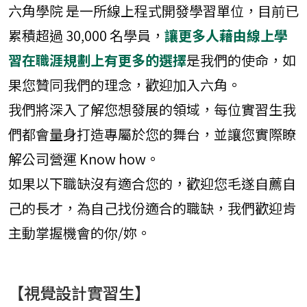
班
六角學院 是一所線上程式開發學習單位，目前已
【後端工程師學
累積超過 30,000 名學員，
讓更多人藉由線上學
程】JavaScript
習在職涯規劃上有更多的選擇
是我們的使命，如
直播班
JS+Vue 前端工程
果您贊同我們的理念，歡迎加入六角。
師培訓班＆專題
我們將深入了解您想發展的領域，每位實習生我
班
們都會量身打造專屬於您的舞台，並讓您實際瞭
網頁切版直播班
解公司營運 Know how。
【前端】
JavaScript 工程
如果以下職缺沒有適合您的，歡迎您毛遂自薦自
師養成直播班
己的長才，為自己找份適合的職缺，我們歡迎肯
TypeScript 實戰
課：打造工程師
主動掌握機會的你/妳。
型別思維
React 作品實戰
班
【視覺設計實習生】
Vue 作品實戰班