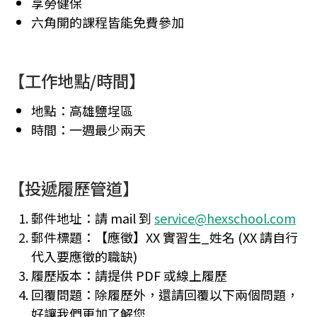
享勞健保
JavaScript 核心
THE F2E JS 攻略
六角開的課程皆能免費參加
篇
包
Vue 3 實戰影音課
程
【工作地點/時間】
React 實戰影音
課程
地點：高雄鹽埕區
使用 gulp 進行網
時間：一週最少兩天
頁前端自動化
Git & Github 程
【投遞履歷管道】
式時光機
郵件地址：請 mail 到
service@hexschool.com
郵件標題：【應徵】XX 實習生_姓名 (XX 請自行
代入要應徵的職缺)
履歷版本：請提供 PDF 或線上履歷
回覆問題：除履歷外，還請回覆以下兩個問題，
好讓我們更加了解您