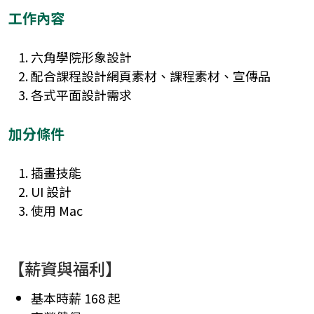
工作內容
AI 開發進化營
六角學院形象設計
前端開發
add
配合課程設計網頁素材、課程素材、宣傳品
🔥
各式平面設計需求
網頁設計
HTML、CSS 開
add
聯絡
07-
發網站
phone
UI 設計
UI 設計入門
add
我們
2225881
hexschoo
加分條件
jQuery 打造互動
HTML、CSS 開
HTML、CSS 開
性網頁效果
發網站
發網站
插畫技能
一變應萬變的響
jQuery 打造互動
UI 設計入門
UI 設計
應式網頁設計
性網頁效果
使用 Mac
Sass 實戰全攻略
一變應萬變的響
Bootstrap 5 網頁
應式網頁設計
切版整合術
【薪資與福利】
Sass 實戰全攻略
JavaScript 前端
Bootstrap 5 網頁
基本時薪 168 起
修練全攻略
切版整合術