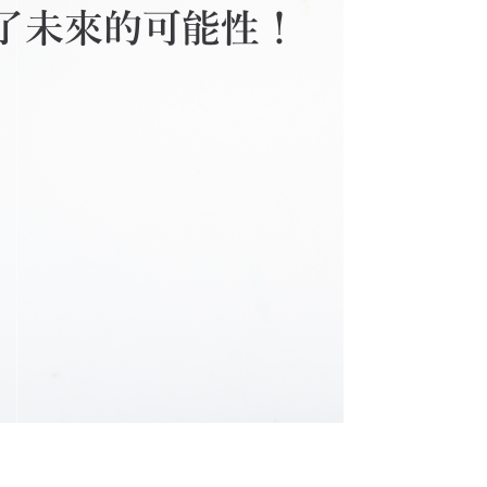
hexschool
225881