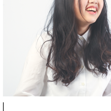
【前端】JavaScript 工程師養成直播班
TypeScript 實戰課：打造工程師型別思維
React 作品實戰班
Vue 作品實戰班
AI 開發進化營
前端開發 🔥
add
網頁設計
HTML、CSS 開發網站
add
UI 設計
jQuery 打造互動性網頁效果
UI 設計入門
add
一變應萬變的響應式網頁設計
HTML、CSS 開發網站
HTML、CSS 開發網站
Sass 實戰全攻略
jQuery 打造互動性網頁效果
UI 設計入門
Bootstrap 5 網頁切版整合術
一變應萬變的響應式網頁設計
JavaScript 前端修練全攻略
Sass 實戰全攻略
JavaScript 核心篇
Bootstrap 5 網頁切版整合術
Vue 3 實戰影音課程
THE F2E JS 攻略包