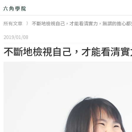
所有文章
不斷地檢視自己，才能看清實力，無謂的擔心都只
精選課程
2019/01/08
不斷地檢視自己，才能看清實力
直播班 🎙
remove
30 天軟體工程師體驗營
後端工程師體驗營
Node.js+雲端：後端就業培訓班&專題班
【後端工程師學程】Node.js 直播班
【後端工程師學程】JavaScript 直播班
JS+Vue 前端工程師培訓班＆專題班
網頁切版直播班