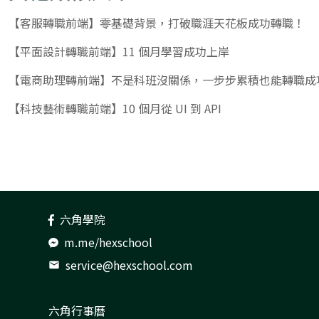
【客服轉職前端】零基礎背景，打破職涯天花板成功轉職！
【平面設計轉職前端】11 個月學習成功上岸
【電商助理轉前端】不是科班沒關係，一步步累積也能轉職成
【科技藝術轉職前端】10 個月從 UI 到 API
六角學院
m.me/hexschool
service@hexschool.com
mail
六角行事曆