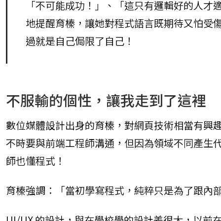
「不可能成功！」、「這只有邏輯好的人才
React 實戰影音課程
地提醒育榛，讓她對程式語言既期待又怕受
使用 gulp 進行網頁前端自動化
過就是自己侷限了自己！
Git & Github 程式時光機
不服輸的個性，讓我走到了這裡
數位媒體設計出身的育榛，對網頁技術相當有興趣，
不時要與前端工程師溝通，但因為領域不同產生
師也懂程式！
育榛強調：「當初學寫程式，純粹只是為了跟內
UI/UX 的設計，與在學校學的設計差很大，以前