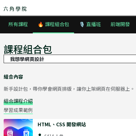
所有課程
🔥 課程組合包
🎙 直播班
前端開發
精選課程
課程組合包
直播班 🎙
remove
30 天軟體工程師體驗營
組合內容
後端工程師體驗營
Node.js+雲端：後端就業培訓班&專題班
新手設計包，帶你學會網頁排版，讓你上架網頁在伺服器上。
【後端工程師學程】Node.js 直播班
組合課程介紹
【後端工程師學程】JavaScript 直播班
學習成果範例
JS+Vue 前端工程師培訓班＆專題班
HTML、CSS 開發網站
網頁切版直播班