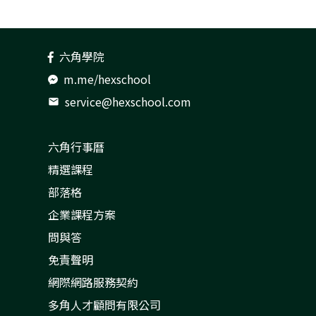
React 實戰影音課程
使用 gulp 進行網頁前端自動化
六角學院
Git & Github 程式時光機
m.me/hexschool
service@hexschool.com
mail
六角行事曆
精選課程
部落格
企業課程方案
問與答
免責聲明
網際網路服務契約
多角人才顧問有限公司