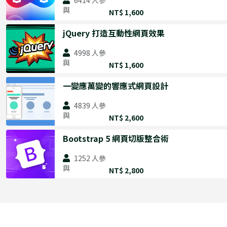
【前端】JavaScript 工程師養成直播班
6414
人參
與
NT$ 1,600
TypeScript 實戰課：打造工程師型別思維
React 作品實戰班
jQuery 打造互動性網頁效果
Vue 作品實戰班
4998
人參
與
AI 開發進化營
NT$ 1,600
一變應萬變的響應式網頁設計
前端開發 🔥
add
4839
人參
網頁設計
HTML、CSS 開發網站
add
與
NT$ 2,600
UI 設計
jQuery 打造互動性網頁效果
UI 設計入門
add
Bootstrap 5 網頁切版整合術
一變應萬變的響應式網頁設計
HTML、CSS 開發網站
HTML、CSS 開發網站
Sass 實戰全攻略
jQuery 打造互動性網頁效果
UI 設計入門
1252
人參
與
NT$ 2,800
Bootstrap 5 網頁切版整合術
一變應萬變的響應式網頁設計
JavaScript 前端修練全攻略
Sass 實戰全攻略
JavaScript 核心篇
Bootstrap 5 網頁切版整合術
Vue 3 實戰影音課程
THE F2E JS 攻略包